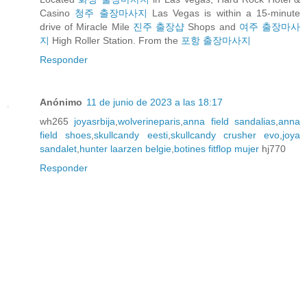
Casino
청주 출장마사지
Las Vegas is within a 15-minute
drive of Miracle Mile
진주 출장샵
Shops and
여주 출장마사
지
High Roller Station. From the
포항 출장마사지
Responder
Anónimo
11 de junio de 2023 a las 18:17
wh265
joyasrbija
,
wolverineparis
,
anna field sandalias
,
anna
field shoes
,
skullcandy eesti
,
skullcandy crusher evo
,
joya
sandalet
,
hunter laarzen belgie
,
botines fitflop mujer
hj770
Responder